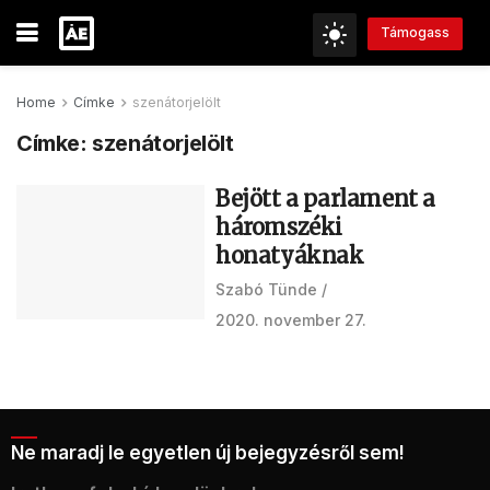
Támogass
Home
Címke
szenátorjelölt
Címke:
szenátorjelölt
Bejött a parlament a
háromszéki
honatyáknak
Szabó Tünde
2020. november 27.
Ne maradj le egyetlen új bejegyzésről sem!