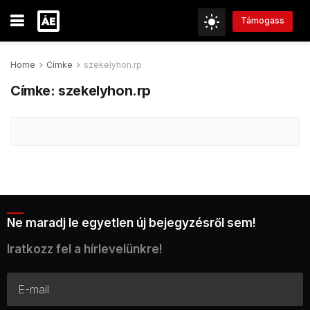
Támogass
Home
Címke
szekelyhon.rp
Címke:
szekelyhon.rp
Ne maradj le egyetlen új bejegyzésről sem!
Iratkozz fel a hírlevelünkre!