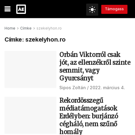
Támogass
Home
Címke
szekelyhon.ro
Címke:
szekelyhon.ro
Orbán Viktorról csak
jót, az ellenzékről szinte
semmit, vagy
Gyurcsányt
Sipos Zoltán
2022. március 4.
Rekordösszegű
médiatámogatások
Erdélyben: burjánzó
cégháló, nem szűnő
homály