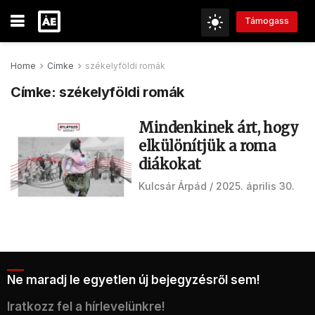
Támogass
Home
Címke
székelyföldi romák
Címke:
székelyföldi romák
Mindenkinek árt, hogy
elkülönítjük a roma
diákokat
Kulcsár Árpád
2025. április 30.
Ne maradj le egyetlen új bejegyzésről sem!
Iratkozz fel a hírlevelünkre!