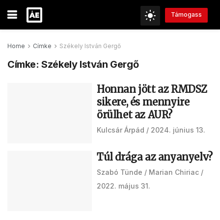
Támogass
Home
Címke
Székely István Gergő
Címke:
Székely István Gergő
Honnan jött az RMDSZ
sikere, és mennyire
örülhet az AUR?
Kulcsár Árpád
2024. június 13.
Túl drága az anyanyelv?
Szabó Tünde
Marian Chiriac
2022. május 31.