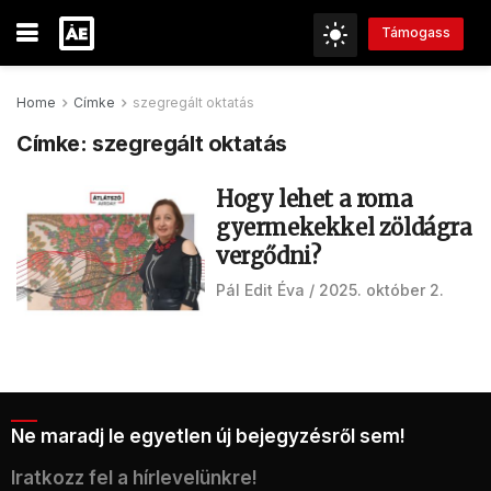
Támogass
Home
Címke
szegregált oktatás
Címke:
szegregált oktatás
Hogy lehet a roma
gyermekekkel zöldágra
vergődni?
Pál Edit Éva
2025. október 2.
Ne maradj le egyetlen új bejegyzésről sem!
Iratkozz fel a hírlevelünkre!