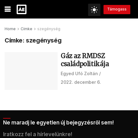
Támogass
Home
Címke
szegénység
Címke:
szegénység
Gáz az RMDSZ
családpolitikája
Egyed Ufó Zoltán
2022. december 6.
Ne maradj le egyetlen új bejegyzésről sem!
Iratkozz fel a hírlevelünkre!