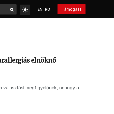
Támogass
EN
RO
rallergiás elnöknő
 a választási megfigyelőnek, nehogy a