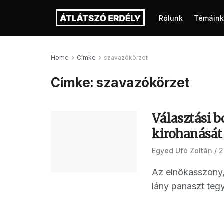
Rólunk
Témáink
Home
Címke
szavazókörzet
Címke:
szavazókörzet
Választási 
kirohanását
Egyed Ufó Zoltán
2
Az elnökasszony,
lány panaszt tegye