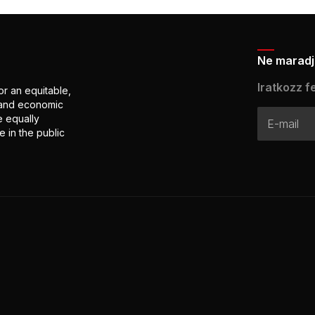
Ne maradj 
Iratkozz fe
or an equitable,
l and economic
e equally
 in the public