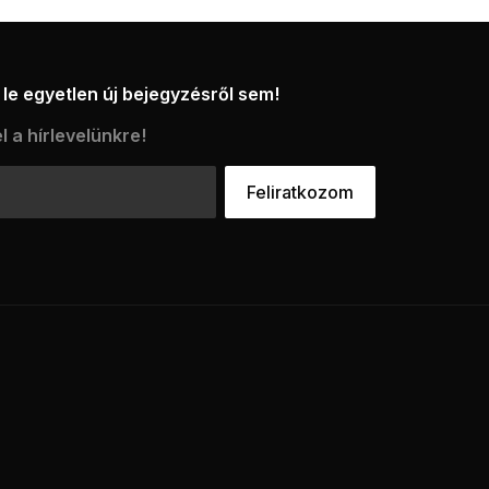
le egyetlen új bejegyzésről sem!
l a hírlevelünkre!