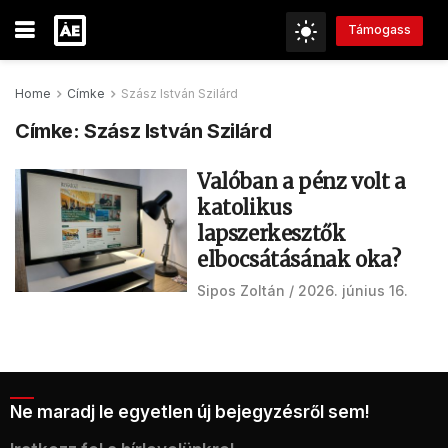
Támogass
Home
Címke
Szász István Szilárd
Címke:
Szász István Szilárd
Valóban a pénz volt a
katolikus
lapszerkesztők
elbocsátásának oka?
Sipos Zoltán
2026. június 16.
Ne maradj le egyetlen új bejegyzésről sem!