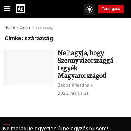
Támogass
Home
Címke
szárazság
Címke:
szárazság
Ne hagyja, hogy
Szennyvízországgá
tegyék
Magyarországot!
Babos Krisztina
2026. május 21.
Ne maradj le egyetlen új bejegyzésről sem!