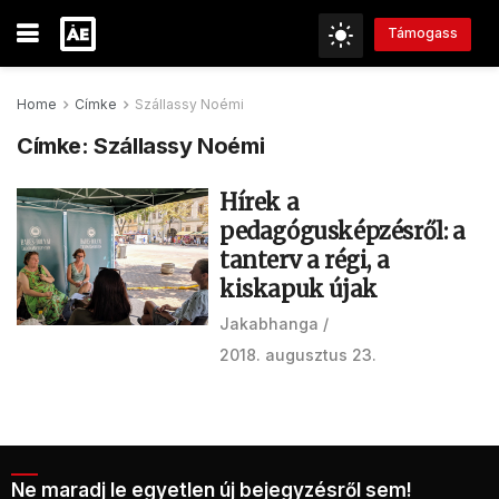
Támogass
Home
Címke
Szállassy Noémi
Címke:
Szállassy Noémi
Hírek a
pedagógusképzésről: a
tanterv a régi, a
kiskapuk újak
Jakabhanga
2018. augusztus 23.
Ne maradj le egyetlen új bejegyzésről sem!