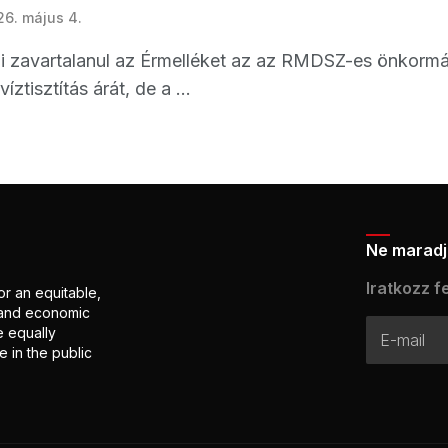
26. május 4.
 zavartalanul az Érmelléket az az RMDSZ-es önkormányz
ztisztítás árát, de a ...
Ne maradj 
Iratkozz fe
or an equitable,
l and economic
e equally
 in the public