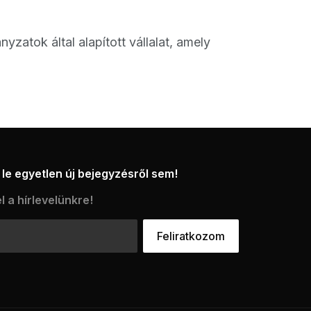
atok által alapított vállalat, amely
le egyetlen új bejegyzésről sem!
l a hírlevelünkre!