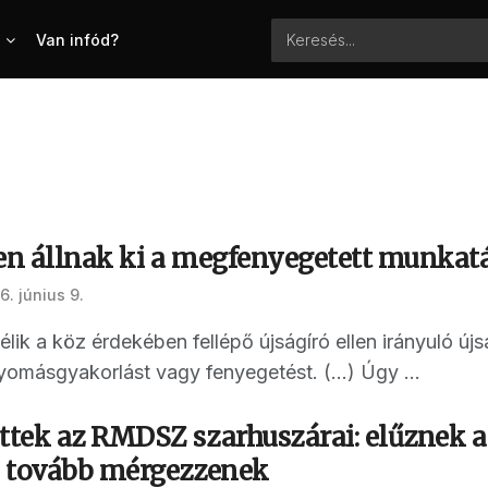
Van infód?
ben állnak ki a megfenyegetett munkat
6. június 9.
ítélik a köz érdekében fellépő újságíró ellen irányuló új
yomásgyakorlást vagy fenyegetést. (...) Úgy ...
tek az RMDSZ szarhuszárai: elűznek a
 tovább mérgezzenek