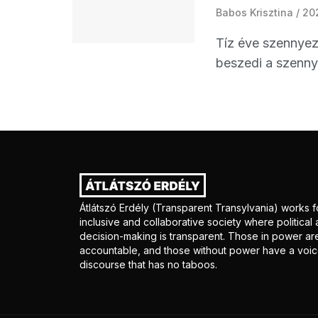
Babos Krisztina
20
Tíz éve szennyezi
beszedi a szennyví
Átlátszó Erdély (Transparent Transylvania) works f
inclusive and collaborative society where politica
decision-making is transparent. Those in power ar
accountable, and those without power have a voice
discourse that has no taboos.