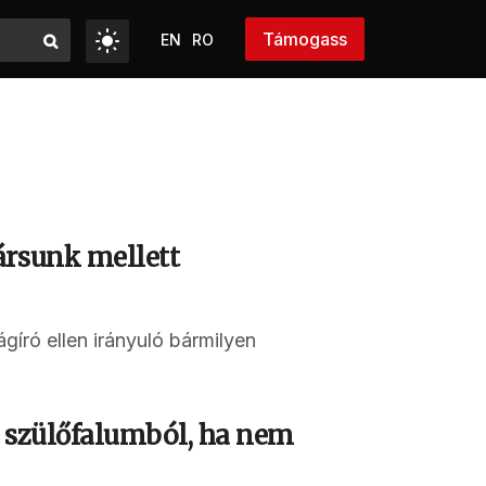
Támogass
EN
RO
ársunk mellett
ságíró ellen irányuló bármilyen
 szülőfalumból, ha nem