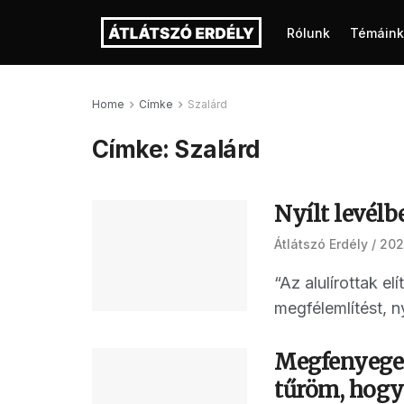
Rólunk
Témáink
Home
Címke
Szalárd
Címke:
Szalárd
Nyílt levél
Átlátszó Erdély
202
“Az alulírottak el
megfélemlítést, n
Megfenyeget
tűröm, hogy