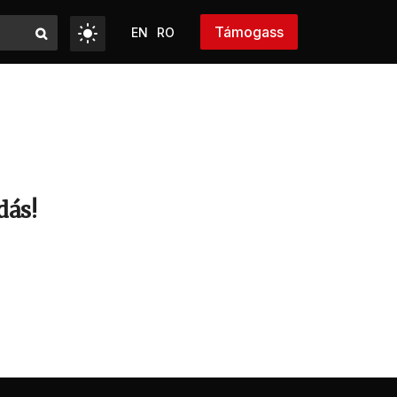
Támogass
EN
RO
dás!