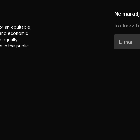
Ne maradj 
Iratkozz fe
or an equitable,
l and economic
e equally
 in the public