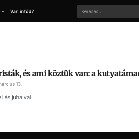
Van infód?
risták, és ami köztük van: a kutyatáma
árcius 13.
l és juhaival