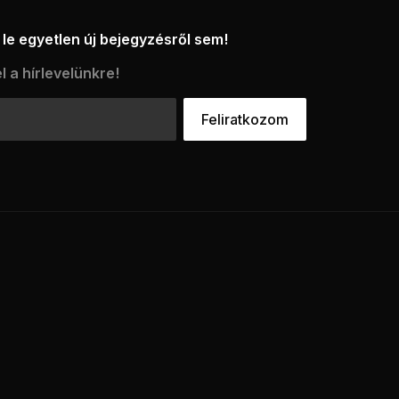
le egyetlen új bejegyzésről sem!
l a hírlevelünkre!