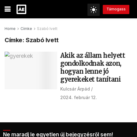
Támogass
Home
Címke
Szabó Ivett
Címke:
Szabó Ivett
Akik az állam helyett
gondolkodnak azon,
hogyan lenne jó
gyerekeket tanítani
Kulcsár Árpád
2024. február 12.
Ne maradj le egyetlen új bejegyzésről sem!