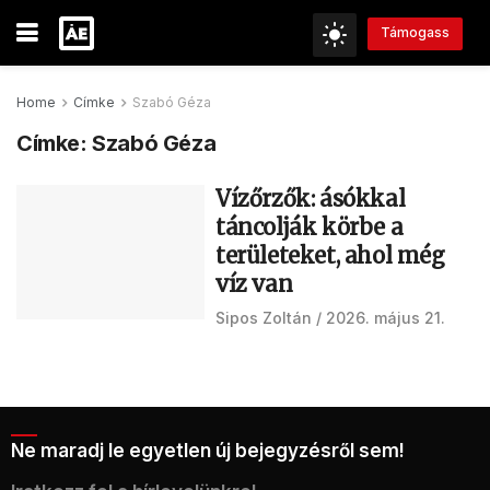
Támogass
Home
Címke
Szabó Géza
Címke:
Szabó Géza
Vízőrzők: ásókkal
táncolják körbe a
területeket, ahol még
víz van
Sipos Zoltán
2026. május 21.
Ne maradj le egyetlen új bejegyzésről sem!