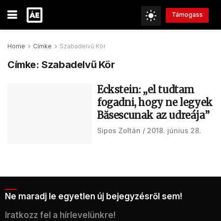
Támogass
Home
Címke
Szabadelvű Kör
Címke:
Szabadelvű Kör
Eckstein: „el tudtam
fogadni, hogy ne legyek
Băsescunak az udreája”
Sipos Zoltán
2018. június 28.
Ne maradj le egyetlen új bejegyzésről sem!
Iratkozz fel a hírlevelünkre!