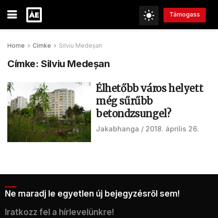
Támogass
Home
Címke
Silviu Medeșan
Címke:
Silviu Medeșan
Élhetőbb város helyett
még sűrűbb
betondzsungel?
Jakabhanga
2018. április 26.
Ne maradj le egyetlen új bejegyzésről sem!
Iratkozz fel a hírlevelünkre!