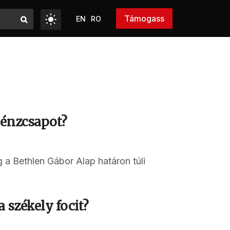
Támogass
EN
RO
pénzcsapot?
a Bethlen Gábor Alap határon túli
 székely focit?