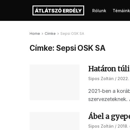
Rólunk
Témáink
Home
Címke
Sepsi OSK SA
Címke:
Sepsi OSK SA
Határon túl
Sipos Zoltán
2022. 
2021-ben a koráb
szervezeteknek. A 
Ábel a gyepe
Sipos Zoltán
2018.