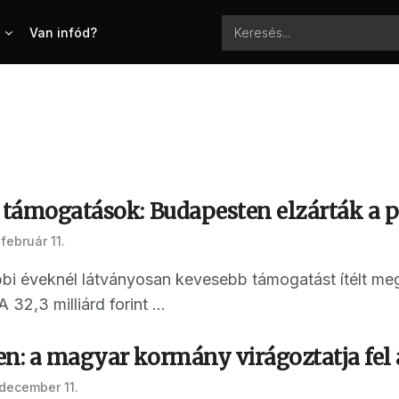
Van infód?
i támogatások: Budapesten elzárták a 
február 11.
bi éveknél látványosan kevesebb támogatást ítélt meg 
32,3 milliárd forint ...
n: a magyar kormány virágoztatja fel a
 december 11.