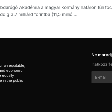
abdarúgó Akadémia a magyar kormány határon túli fo
ig 3,7 milliárd forintba (11,5 millió ...
Ne maradj 
Iratkozz fe
or an equitable,
l and economic
e equally
 in the public