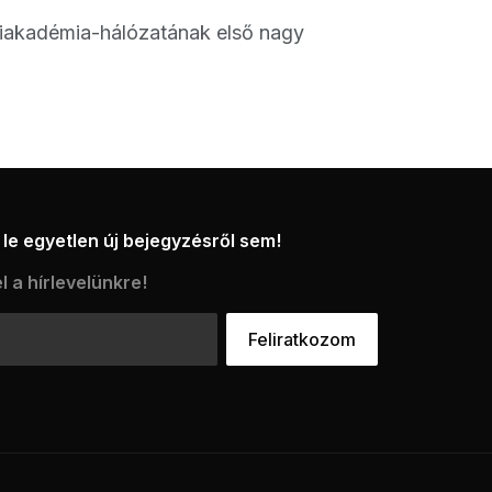
ciakadémia-hálózatának első nagy
le egyetlen új bejegyzésről sem!
l a hírlevelünkre!