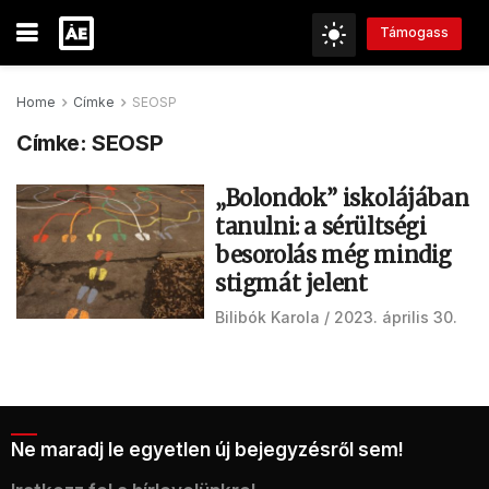
Támogass
Home
Címke
SEOSP
Címke:
SEOSP
„Bolondok” iskolájában
tanulni: a sérültségi
besorolás még mindig
stigmát jelent
Bilibók Karola
2023. április 30.
Ne maradj le egyetlen új bejegyzésről sem!