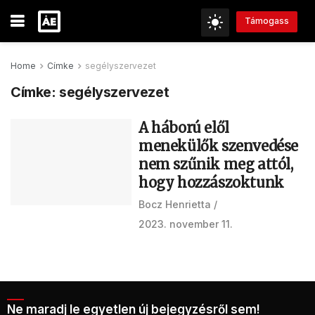
Támogass
Home
Címke
segélyszervezet
Címke:
segélyszervezet
A háború elől
menekülők szenvedése
nem szűnik meg attól,
hogy hozzászoktunk
Bocz Henrietta
2023. november 11.
Ne maradj le egyetlen új bejegyzésről sem!