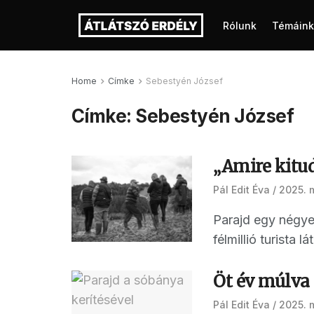
Rólunk
Témáink
Home
Címke
Sebestyén József
Címke:
Sebestyén József
„Amire kitud
Pál Edit Éva
2025. 
Parajd egy négye
félmillió turista l
Öt év múlva 
Pál Edit Éva
2025. 