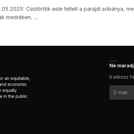
.05.2025: Csütörtök este feltelt a parajdi sóbánya, m
ak medrében. ...
Ne maradj 
Iratkozz fe
or an equitable,
l and economic
e equally
 in the public