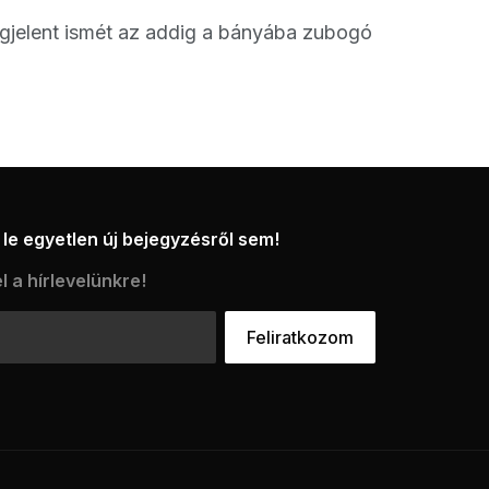
egjelent ismét az addig a bányába zubogó
le egyetlen új bejegyzésről sem!
l a hírlevelünkre!