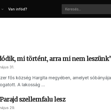
Van infód?
ódik, mi történt, arra mi nem leszünk
május 31.
zer fős község Hargita megyében, amelyet sóbányája 
átogatott. A lakosság ...
Parajd szellemfalu lesz
május 29.