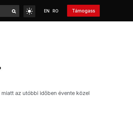
Támogass
EN
RO
”
miatt az utóbbi időben évente közel