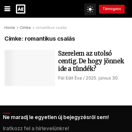
Támogass
Home
Címke
romantikus csalás
Címke:
romantikus csalás
Szerelem az utolsó
centig. De hogy jönnek
ide a tündék?
Pál Edit Éva
2025. június 30.
Ne maradj le egyetlen új bejegyzésről sem!
Iratkozz fel a hírlevelünkre!