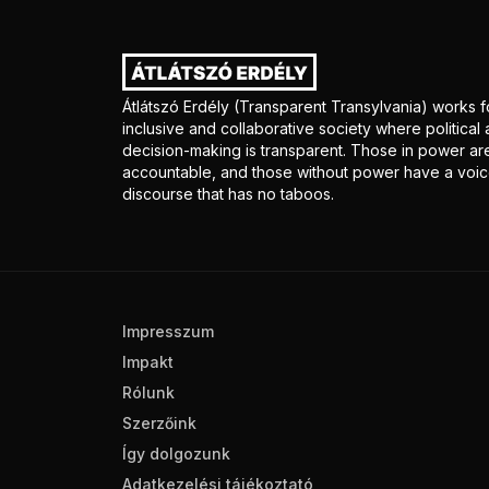
Átlátszó Erdély (Transparent Transylvania) works f
inclusive and collaborative society where politica
decision-making is transparent. Those in power ar
accountable, and those without power have a voice
discourse that has no taboos.
Impresszum
Impakt
Rólunk
Szerzőink
Így dolgozunk
Adatkezelési tájékoztató