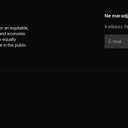
Ne maradj 
Iratkozz fe
or an equitable,
l and economic
e equally
 in the public