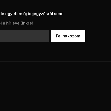
le egyetlen új bejegyzésről sem!
l a hírlevelünkre!