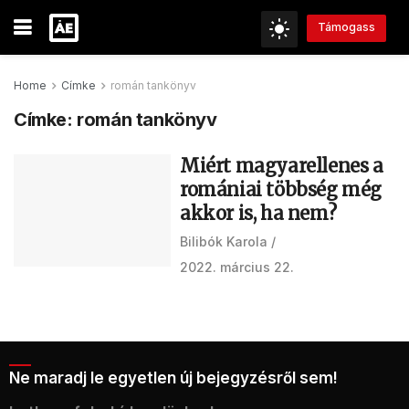
Támogass
Home
Címke
román tankönyv
Címke:
román tankönyv
Miért magyarellenes a
romániai többség még
akkor is, ha nem?
Bilibók Karola
2022. március 22.
Ne maradj le egyetlen új bejegyzésről sem!