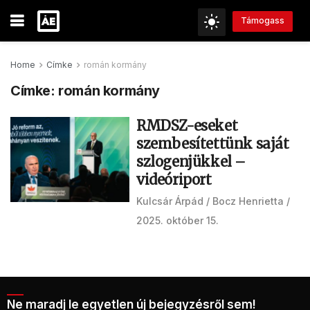
Támogass
Home
Címke
román kormány
Címke:
román kormány
RMDSZ-eseket
szembesítettünk saját
szlogenjükkel –
videóriport
Kulcsár Árpád
Bocz Henrietta
2025. október 15.
Ne maradj le egyetlen új bejegyzésről sem!