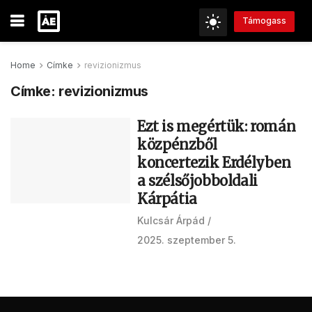
Támogass
Home
Címke
revizionizmus
Címke:
revizionizmus
Ezt is megértük: román
közpénzből
koncertezik Erdélyben
a szélsőjobboldali
Kárpátia
Kulcsár Árpád
2025. szeptember 5.