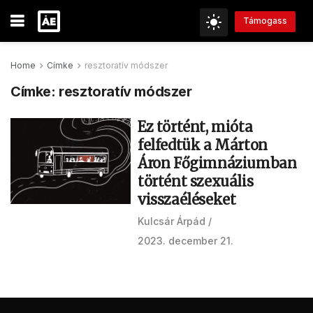
Támogass
Home
Címke
resztoratív módszer
Címke:
resztoratív módszer
Ez történt, mióta
felfedtük a Márton
Áron Főgimnáziumban
történt szexuális
visszaéléseket
Kulcsár Árpád
2023. december 21.