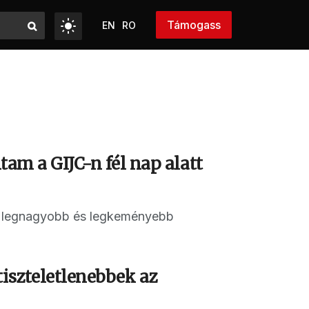
Támogass
EN
RO
tam a GIJC-n fél nap alatt
ág legnagyobb és legkeményebb
tiszteletlenebbek az