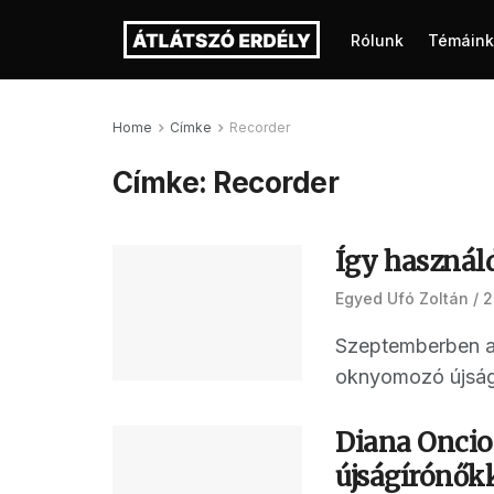
Rólunk
Témáink
Home
Címke
Recorder
Címke:
Recorder
Így használd
Egyed Ufó Zoltán
2
Szeptemberben a 
oknyomozó újságír
Diana Oncioi
újságírónő