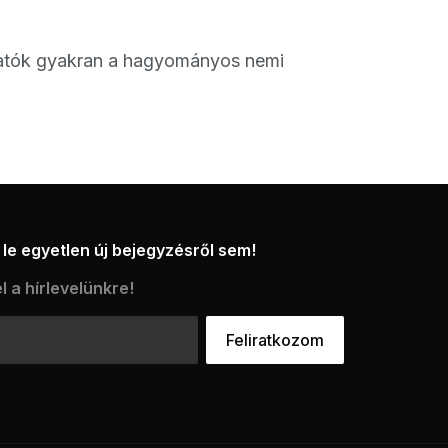
klatók gyakran a hagyományos nemi
le egyetlen új bejegyzésről sem!
l a hírlevelünkre!