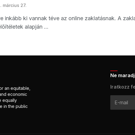
. március 27.
re inkább ki vannak téve az online zaklatásnak. A za
lőítéletek alapján ...
Ne maradj 
Iratkozz fe
or an equitable,
l and economic
e equally
 in the public