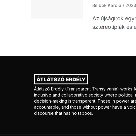
Bilibók Karola
2023
Az újságírók egy
sztereotípiák és e
Átlátszó Erdély (Transparent Transylvania) works f
inclusive and collaborative society where politica
decision-making is transparent. Those in power ar
accountable, and those without power have a voice
discourse that has no taboos.