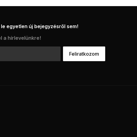
le egyetlen új bejegyzésről sem!
l a hírlevelünkre!