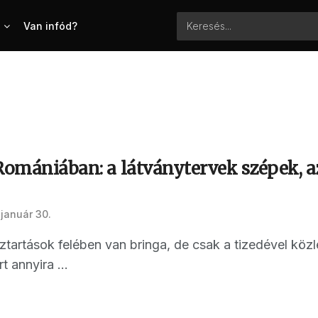
Van infód?
Romániában: a látványtervek szépek, a
 január 30.
ztartások felében van bringa, de csak a tizedével köz
t annyira ...