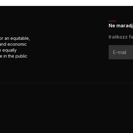
Ne maradj 
Iratkozz fe
or an equitable,
l and economic
e equally
 in the public