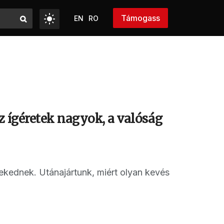
Támogass
EN
RO
z ígéretek nagyok, a valóság
lekednek. Utánajártunk, miért olyan kevés