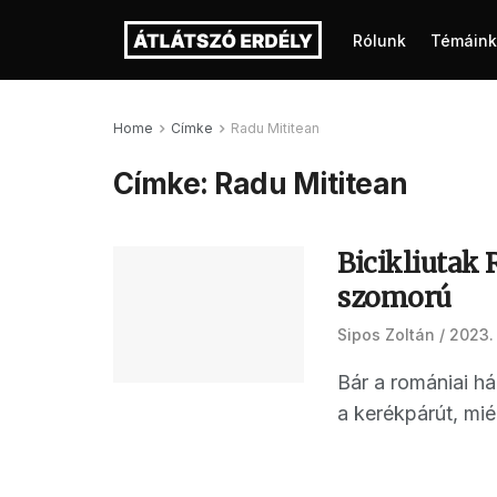
Rólunk
Témáink
Home
Címke
Radu Mititean
Címke:
Radu Mititean
Bicikliutak 
szomorú
Sipos Zoltán
2023.
Bár a romániai há
a kerékpárút, miér