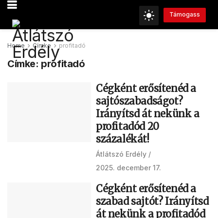
Támogass
Home
Címke
profitadó
Címke:
profitadó
Cégként erősítenéd a
sajtószabadságot?
Irányítsd át nekünk a
profitadód 20
százalékát!
Átlátszó Erdély
2025. december 17.
Cégként erősítenéd a
szabad sajtót? Irányítsd
át nekünk a profitadód