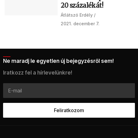
20 százalékát!
Átlátszó Erdély
2021. december 7.
Ne maradj le egyetlen új bejegyzésről sem!
Iratkozz fel a hírlevelünkre!