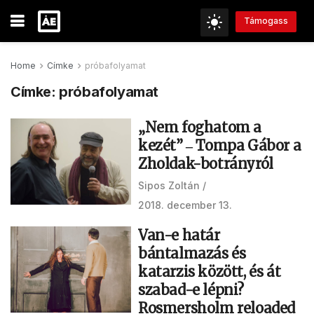
Támogass
Home
Címke
próbafolyamat
Címke:
próbafolyamat
„Nem foghatom a
kezét” ‒ Tompa Gábor a
Zholdak-botrányról
Sipos Zoltán
2018. december 13.
Van-e határ
bántalmazás és
katarzis között, és át
szabad-e lépni?
Rosmersholm reloaded