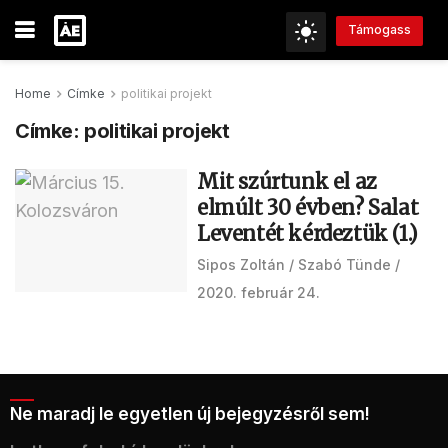
Támogass
Home
Címke
politikai projekt
Címke:
politikai projekt
Mit szúrtunk el az
elmúlt 30 évben? Salat
Leventét kérdeztük (1.)
Sipos Zoltán
Szabó Tünde
2020. február 24.
Ne maradj le egyetlen új bejegyzésről sem!