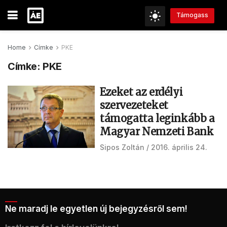
Támogass
Home
Címke
PKE
Címke:
PKE
Ezeket az erdélyi
szervezeteket
támogatta leginkább a
Magyar Nemzeti Bank
Sipos Zoltán
2016. április 24.
Ne maradj le egyetlen új bejegyzésről sem!