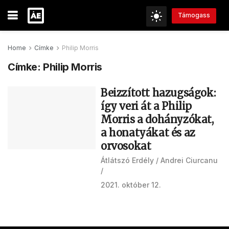
Támogass
Home
Címke
Philip Morris
Címke:
Philip Morris
Beizzított hazugságok:
így veri át a Philip
Morris a dohányzókat,
a honatyákat és az
orvosokat
Átlátszó Erdély
Andrei Ciurcanu
2021. október 12.