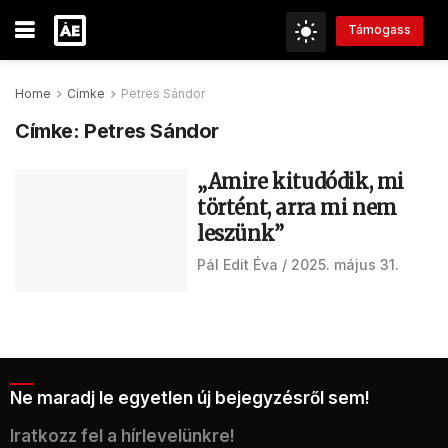
Támogass
Home
Címke
Petres Sándor
Címke:
Petres Sándor
„Amire kitudódik, mi
történt, arra mi nem
leszünk”
Pál Edit Éva
2025. május 31.
Ne maradj le egyetlen új bejegyzésről sem!
Iratkozz fel a hírlevelünkre!