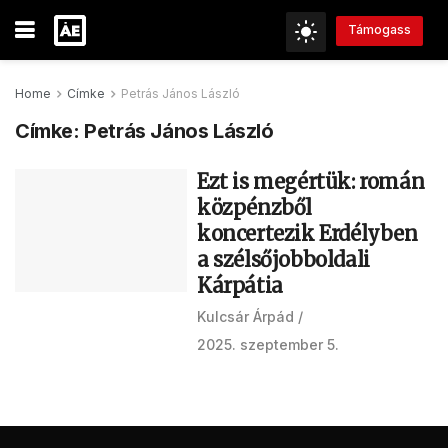
Támogass
Home
Címke
Petrás János László
Címke:
Petrás János László
Ezt is megértük: román
közpénzből
koncertezik Erdélyben
a szélsőjobboldali
Kárpátia
Kulcsár Árpád
2025. szeptember 5.