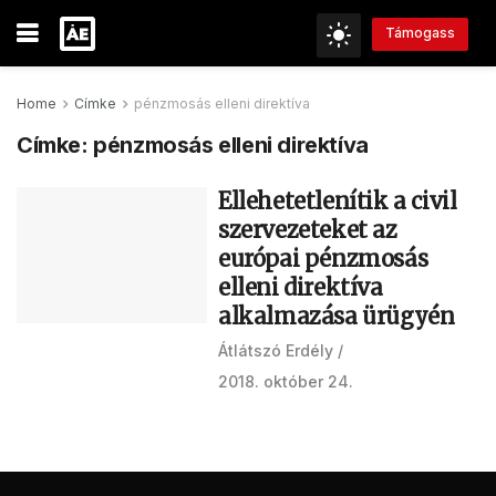
Támogass
Home
Címke
pénzmosás elleni direktíva
Címke:
pénzmosás elleni direktíva
Ellehetetlenítik a civil
szervezeteket az
európai pénzmosás
elleni direktíva
alkalmazása ürügyén
Átlátszó Erdély
2018. október 24.