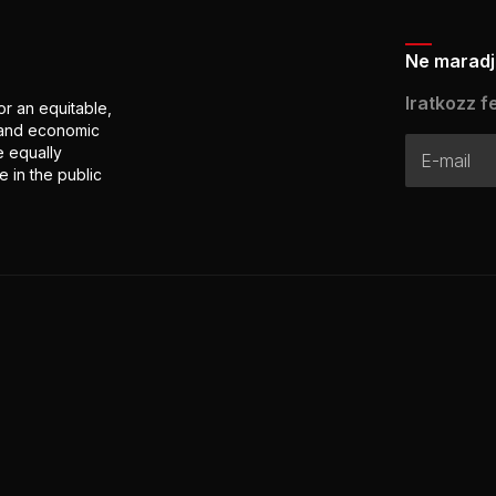
Ne maradj 
Iratkozz fe
or an equitable,
l and economic
e equally
 in the public