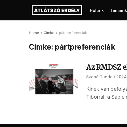
Rólunk
Témáink
Home
Címke
pártpreferenciák
Címke:
pártpreferenciák
Az RMDSZ elv
Szabó Tünde
2024.
Kinek van befolyá
Tiborral, a Sapie