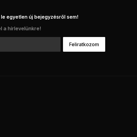
le egyetlen új bejegyzésről sem!
l a hírlevelünkre!