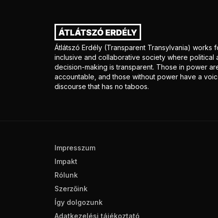
Átlátszó Erdély (Transparent Transylvania) works f
inclusive and collaborative society where politica
decision-making is transparent. Those in power ar
accountable, and those without power have a voice
discourse that has no taboos.
Impresszum
Impakt
Rólunk
Szerzőink
Így dolgozunk
Adatkezelési tájékoztató