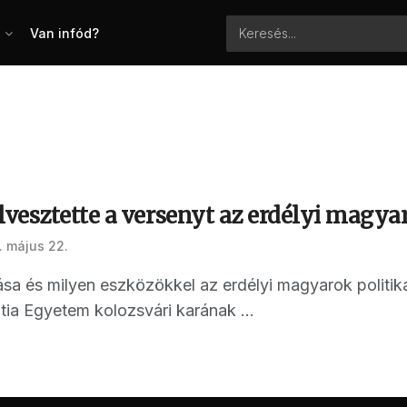
Van infód?
esztette a versenyt az erdélyi magyar
 május 22.
sa és milyen eszközökkel az erdélyi magyarok politika
ntia Egyetem kolozsvári karának ...