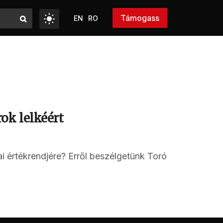
Támogass
EN
RO
ok lelkéért
i értékrendjére? Erről beszélgetünk Toró