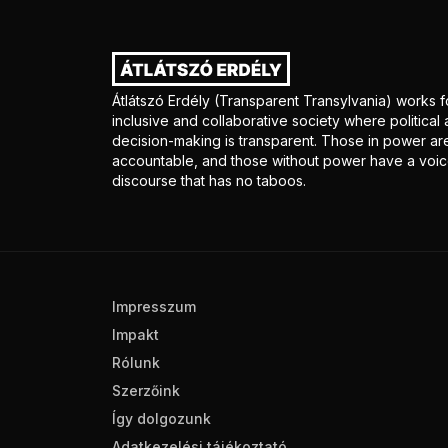
Átlátszó Erdély (Transparent Transylvania) works f
inclusive and collaborative society where politica
decision-making is transparent. Those in power ar
accountable, and those without power have a voice
discourse that has no taboos.
Impresszum
Impakt
Rólunk
Szerzőink
Így dolgozunk
Adatkezelési tájékoztató