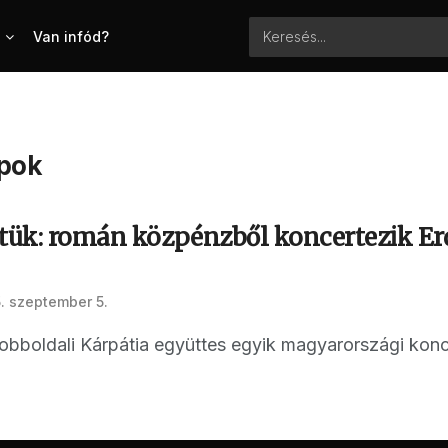
Van infód?
apok
rtük: román közpénzből koncertezik Er
. szeptember 5.
jobboldali Kárpátia együttes egyik magyarországi konc