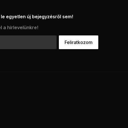
le egyetlen új bejegyzésről sem!
l a hírlevelünkre!