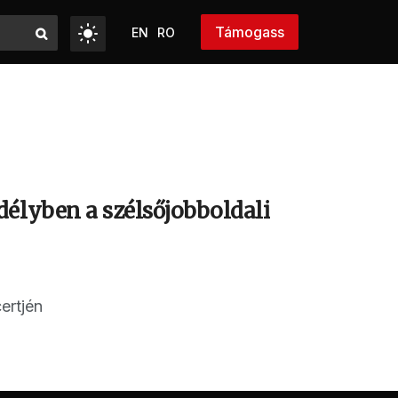
Támogass
EN
RO
délyben a szélsőjobboldali
ertjén