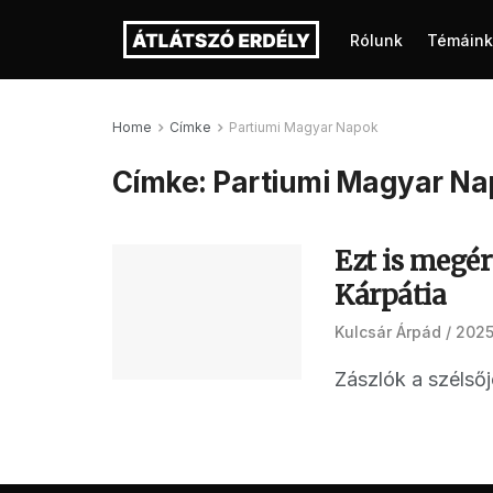
Rólunk
Témáink
Home
Címke
Partiumi Magyar Napok
Címke:
Partiumi Magyar N
Ezt is megé
Kárpátia
Kulcsár Árpád
2025
Zászlók a szélső