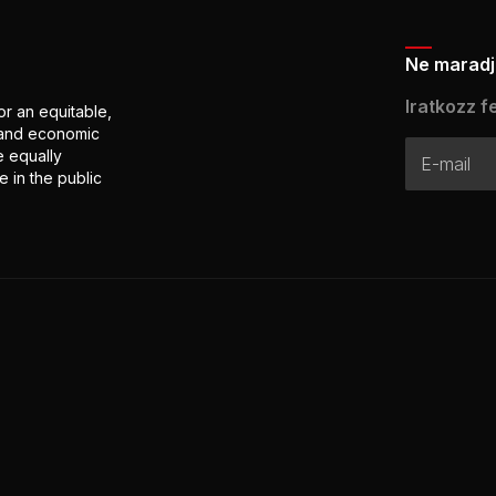
Ne maradj 
Iratkozz fe
or an equitable,
l and economic
e equally
 in the public