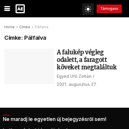
Támogass
Home
Címke
Pálfalva
Címke:
Pálfalva
A falukép végleg
odalett, a faragott
köveket megtaláltuk
Egyed Ufó Zoltán
2021. augusztus 27.
Ne maradj le egyetlen új bejegyzésről sem!