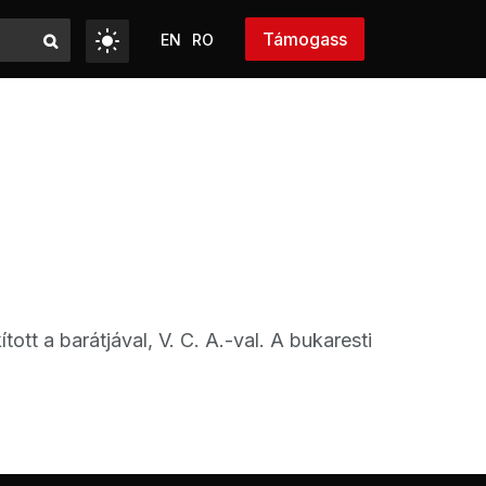
Támogass
EN
RO
ott a barátjával, V. C. A.-val. A bukaresti