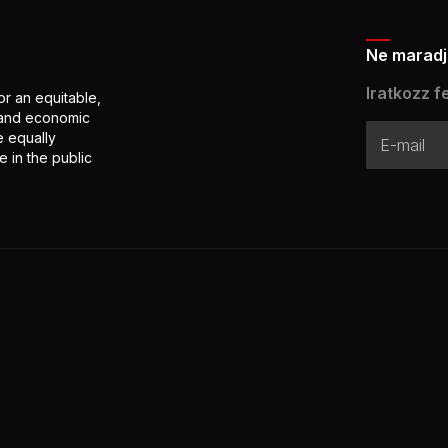
Ne maradj 
Iratkozz fe
or an equitable,
l and economic
e equally
 in the public