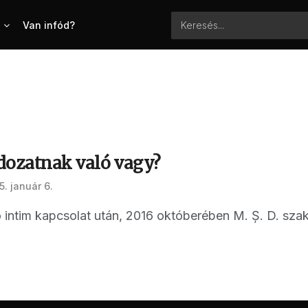
Van infód?
dozatnak való vagy?
. január 6.
 intim kapcsolat után, 2016 októberében M. Ș. D. szakít