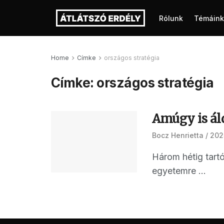
Rólunk
Témáink
Home
Címke
országos stratégia
Címke:
országos stratégia
Amúgy is ál
Bocz Henrietta
2025
Három hétig tartó
egyetemre ...