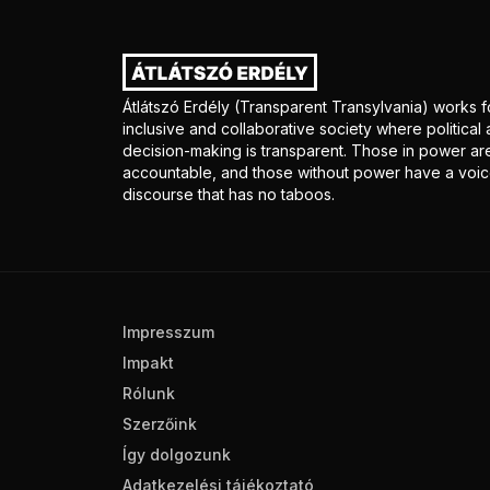
Átlátszó Erdély (Transparent Transylvania) works f
inclusive and collaborative society where politica
decision-making is transparent. Those in power ar
accountable, and those without power have a voice
discourse that has no taboos.
Impresszum
Impakt
Rólunk
Szerzőink
Így dolgozunk
Adatkezelési tájékoztató