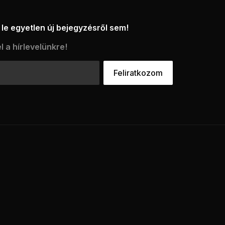
le egyetlen új bejegyzésről sem!
l a hírlevelünkre!