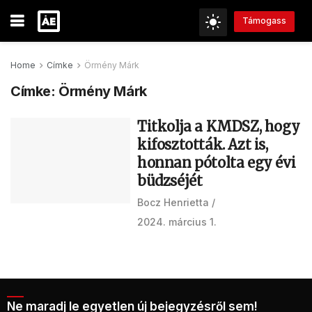
Támogass
Home
Címke
Örmény Márk
Címke:
Örmény Márk
Titkolja a KMDSZ, hogy
kifosztották. Azt is,
honnan pótolta egy évi
büdzséjét
Bocz Henrietta
2024. március 1.
Ne maradj le egyetlen új bejegyzésről sem!