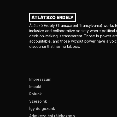
Átlátszó Erdély (Transparent Transylvania) works f
inclusive and collaborative society where politica
decision-making is transparent. Those in power ar
accountable, and those without power have a voice
discourse that has no taboos.
Impresszum
Impakt
Rólunk
Szerzőink
Így dolgozunk
Adatkezelési tájékoztató