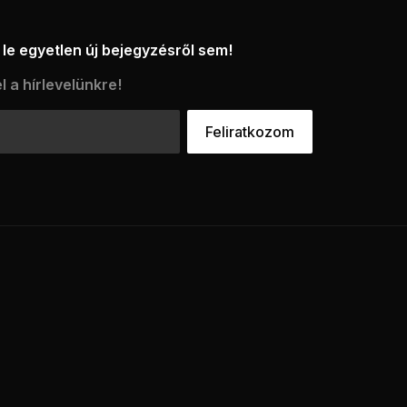
le egyetlen új bejegyzésről sem!
l a hírlevelünkre!