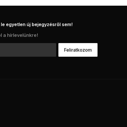
le egyetlen új bejegyzésről sem!
l a hírlevelünkre!