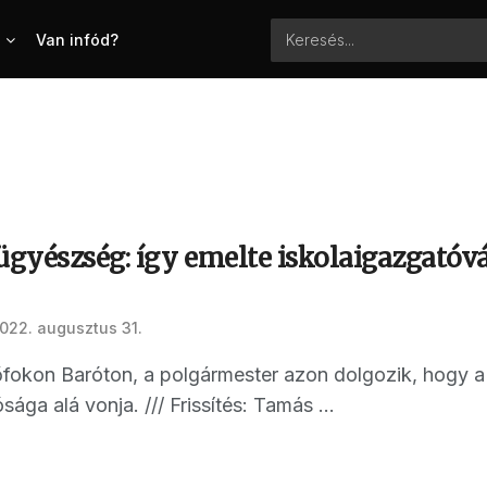
Van infód?
gyészség: így emelte iskolaigazgatóvá
022. augusztus 31.
fokon Baróton, a polgármester azon dolgozik, hogy a k
ága alá vonja. /// Frissítés: Tamás ...