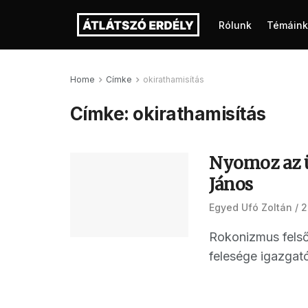
Rólunk
Témáink
Home
Címke
okirathamisítás
Címke:
okirathamisítás
Nyomoz az ü
János
Egyed Ufó Zoltán
2
Rokonizmus felső
felesége igazgatós