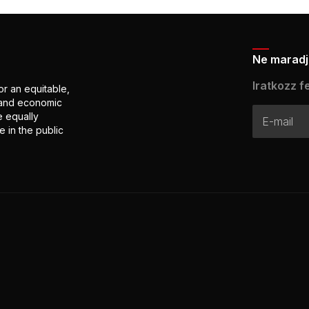
Ne maradj 
Iratkozz fe
or an equitable,
l and economic
e equally
 in the public