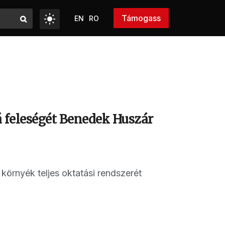
Támogass
EN
RO
 feleségét Benedek Huszár
örnyék teljes oktatási rendszerét