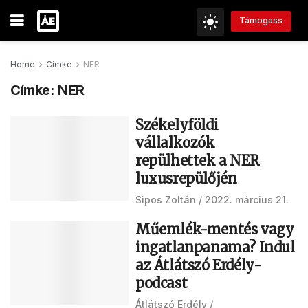
Támogass
Home
Címke
NER
Címke:
NER
Székelyföldi
vállalkozók
repülhettek a NER
luxusrepülőjén
Sipos Zoltán
2022. március 21.
Műemlék-mentés vagy
ingatlanpanama? Indul
az Átlátszó Erdély-
podcast
Átlátszó Erdély