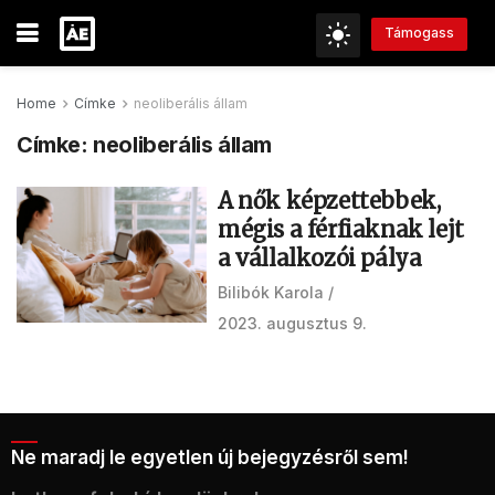
Támogass
Home
Címke
neoliberális állam
Címke:
neoliberális állam
A nők képzettebbek,
mégis a férfiaknak lejt
a vállalkozói pálya
Bilibók Karola
2023. augusztus 9.
Ne maradj le egyetlen új bejegyzésről sem!