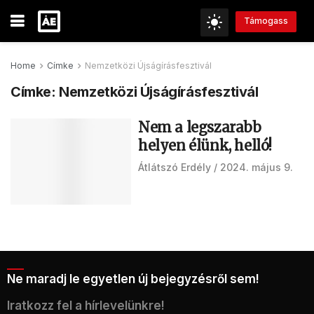
Támogass
Home
Címke
Nemzetközi Újságírásfesztivál
Címke:
Nemzetközi Újságírásfesztivál
Nem a legszarabb
helyen élünk, helló!
Átlátszó Erdély
2024. május 9.
Ne maradj le egyetlen új bejegyzésről sem!
Iratkozz fel a hírlevelünkre!