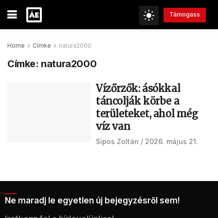
Támogass
Home
Címke
natura2000
Címke:
natura2000
Vízőrzők: ásókkal
táncolják körbe a
területeket, ahol még
víz van
Sipos Zoltán
2026. május 21.
Ne maradj le egyetlen új bejegyzésről sem!