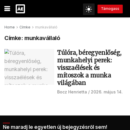
Támogass
Home
Címke
munkavállaló
Címke:
munkavállaló
Túlóra, béregyenlőség,
munkahelyi perek:
visszaélések és
mítoszok a munka
világában
Bocz Henrietta
2026. május 14.
Ne maradj le egyetlen új bejegyzésről sem!