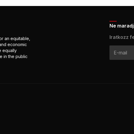
Ne maradj 
Iratkozz fe
or an equitable,
l and economic
e equally
 in the public