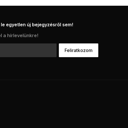
le egyetlen új bejegyzésről sem!
l a hírlevelünkre!