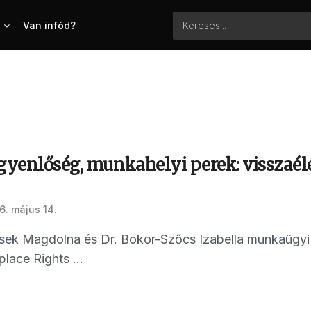
Van infód?
egyenlőség, munkahelyi perek: visszaé
6. május 14.
asek Magdolna és Dr. Bokor-Szőcs Izabella munkaügyi j
lace Rights ...