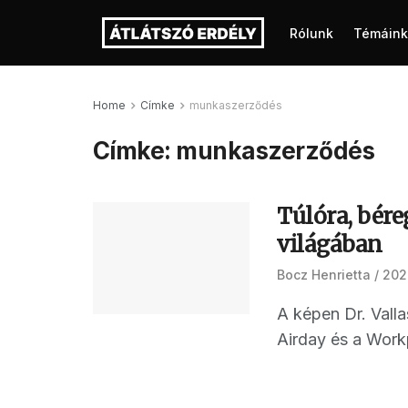
Rólunk
Témáink
Home
Címke
munkaszerződés
Címke:
munkaszerződés
Túlóra, bér
világában
Bocz Henrietta
202
A képen Dr. Vall
Airday és a Workp