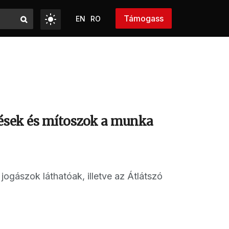
Támogass
EN
RO
lések és mítoszok a munka
ogászok láthatóak, illetve az Átlátszó